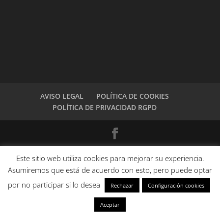
AVISO LEGAL
POLÍTICA DE COOKIES
POLÍTICA DE PRIVACIDAD RGPD
Todos los derechos reservados.
Este sitio web utiliza cookies para mejorar su experiencia.
Asumiremos que está de acuerdo con esto, pero puede optar
por no participar si lo desea
Rechazar
Configuración cookies
Aceptar