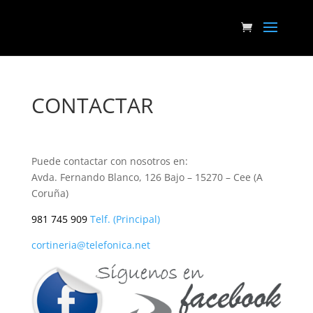
CONTACTAR
Puede contactar con nosotros en:
Avda. Fernando Blanco, 126 Bajo – 15270 –
Cee
(A
Coruña)
9
81 745 909
Telf.
(Principal)
cortineria@telefonica.net